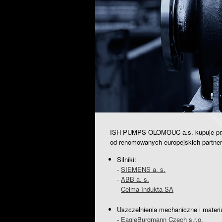
ISH PUMPS OLOMOUC a.s. kupuje prz
od renomowanych europejskich partne
Silniki:
-
SIEMENS a. s.
-
ABB a. s.
-
Celma Indukta SA
Uszczelnienia mechaniczne i materia
-
EagleBurgmann Czech s.r.o.