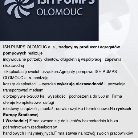
ISH PUMPS OLOMOUC a. s.,
tradycyjny producent agregatów
pompowych
realizuje
indywidualne potrzeby klientów, długoletnią współpracę i zapewnia
niezawodną
eksploatację swoich urządzeń.Agregaty pompowe ISH PUMPS
OLOMOUC a. s. obniżają
koszty eksploatacji – wysoka
wykazują niezawodność
i pozwalają
transportować medium
o przepływie 5-2000 l/s i wysokości podnoszenia do 550 m. Firma
oferuje kompleksowe usługi
(dostawy urządzeń , montaż, serwis) szybko i terminonowo.Na
rynkach
Europy Środkowej
i Wschodniej
Firma zwraca się do klientów bezpośrednio lub za
pośrednictwem rzedsiębiorstw
handlowych i inźynieryjnych.Firma stawia na rozwój swoich pracowników